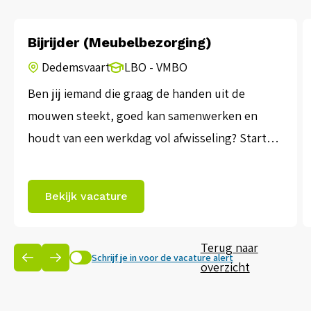
Bijrijder (Meubelbezorging)
Dedemsvaart
LBO - VMBO
Ben jij iemand die graag de handen uit de
mouwen steekt, goed kan samenwerken en
houdt van een werkdag vol afwisseling? Start
als bijrijder bij ons en ontdek een leuke,
dynamische baan waar geen dag hetzelfde is!
Bekijk vacature
Over het bedrijf:Onze opdrachtgever is een
logistiek familiebedrijf dat zich bezighoudt met
Terug naar
transport in binnen- en buitenland, opslag […]
Schrijf je in voor de vacature alert
overzicht