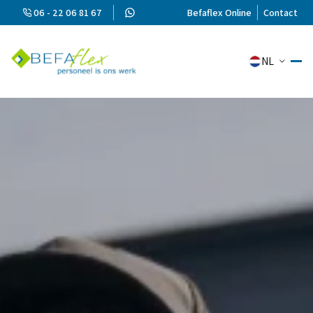
06 - 22 06 81 67
Befaflex Online
Contact
NL