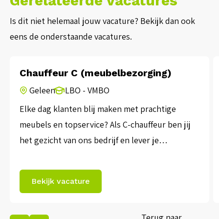
Gerelateerde vacatures
Is dit niet helemaal jouw vacature? Bekijk dan ook
eens de onderstaande vacatures.
Chauffeur C (meubelbezorging)
Geleen
LBO - VMBO
Elke dag klanten blij maken met prachtige
meubels en topservice? Als C-chauffeur ben jij
het gezicht van ons bedrijf en lever je
(tuin)meubels, keukens en slaapkamers bij
tevreden klanten in heel Nederland. Je zorgt
Bekijk vacature
voor een vlekkeloze levering en soms ook voor
montage. Met jouw inzet en enthousiasme
Terug naar
bezorg je klanten een glimlach. Bij ons […]