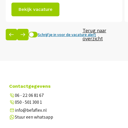
transport in binnen- en buitenland, opslag
Bekijk vacature
(warehousing), internationaal vervoer
(forwarding), en logistieke oplossingen op
Terug naar
maat. Ze hebben ook een eigen IT-platform en
Schrijf je in voor de vacature alert
overzicht
zetten sterk in op duurzaamheid met
elektrische vrachtwagens, zonnepanelen en
laadpleinen. Daarnaast zijn ze maatschappelijk
betrokken en actief in […]
Contactgegevens
06 - 22 06 81 67
050 - 501 300 1
info@befaflex.nl
Stuur een whatsapp