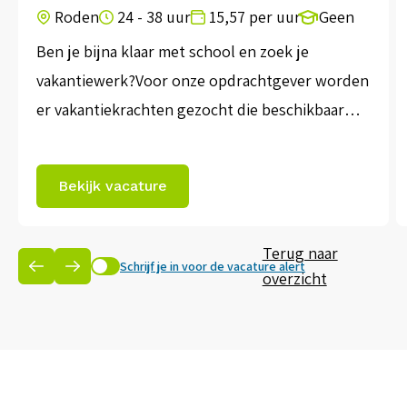
Roden
24 - 38 uur
15,57 per uur
Geen
Ben je bijna klaar met school en zoek je
vakantiewerk?Voor onze opdrachtgever worden
er vakantiekrachten gezocht die beschikbaar
zijn in de vakantieperiode! 𝐎𝐦𝐬𝐜𝐡𝐫𝐢𝐣𝐯𝐢𝐧𝐠:In
deze rol ben jij verantwoordelijk voor het
Bekijk vacature
verzamelen van de bestellingen die via ons
digitale systeem binnenkomen. Je zorgt ervoor
Terug naar
dat de juiste producten in de juiste
Schrijf je in voor de vacature alert
overzicht
hoeveelheden, op tijd klaarstaan voor […]