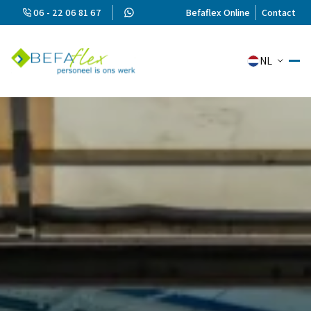
06 - 22 06 81 67
Befaflex Online
Contact
NL