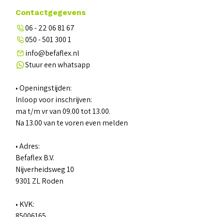
Contactgegevens
06 - 22 06 81 67
050 - 501 300 1
info@befaflex.nl
Stuur een whatsapp
• Openingstijden:
Inloop voor inschrijven:
ma t/m vr van 09.00 tot 13.00.
Na 13.00 van te voren even melden
• Adres:
Befaflex B.V.
Nijverheidsweg 10
9301 ZL Roden
• KVK:
85006165