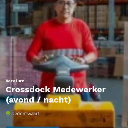
Vacature
Crossdock Medewerker
(avond / nacht)
Dedemsvaart