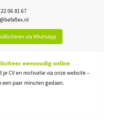
 22 06 81 67
o@befaflex.nl
Solliciteren via WhatsApp
 eenvoudig online
3. Maak kennis met ons
motivatie via onze website –
We nodigen je uit voor een
 minuten gedaan.
beter te leren kennen en jo
beantwoorden.