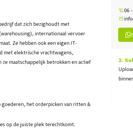
06 -
inf
bedrijf dat zich bezighoudt met
 (warehousing), internationaal vervoer
 maat. Ze hebben ook een eigen IT-
id met elektrische vrachtwagens,
2. Solliciteer
n ze maatschappelijk betrokken en actief
Upload je CV en 
binnen een paar
an goederen, het orderpicken van ritten &
lles op de juiste plek terechtkomt.