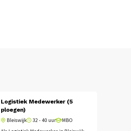
Logistiek Medewerker (5
Coördi
ploegen)
Amst
Bleiswijk
32 - 40 uur
MBO
Als Coör