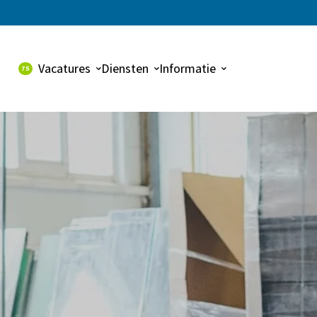
Vacatures
Diensten
Informatie
75
Alle vacatures
Uitzenden
Over ons
Dynalogic vacatures
Payroll
Contact
Detacheren
Werving & selectie