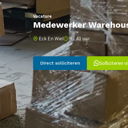
Vacature
Medewerker Warehouse 
Eck En Wiel
9 - 40 uur
Solliciteren 
Direct solliciteren