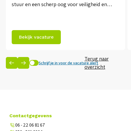
stuur en een scherp oog voor veiligheid en
strakke timing, zorg jij als chauffeur voor een
vlekkeloze goederenstroom. In deze
zelfstandige en afwisselende functie ben je
Bekijk vacature
dagelijks onderweg en draag je bij aan het
soepel laten verlopen van onze logistieke
Terug naar
processen. Over […]
Schrijf je in voor de vacature alert
overzicht
Contactgegevens
06 - 22 06 81 67