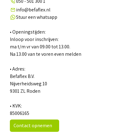
050 - 501 300 1
info@befaflex.nl
Stuur een whatsapp
• Openingstijden:
Inloop voor inschrijven:
ma t/m vr van 09.00 tot 13.00.
Na 13.00 van te voren even melden
• Adres:
Befaflex B.V.
Nijverheidsweg 10
9301 ZL Roden
• KVK:
85006165
Contact opnemen