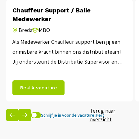
Chauffeur Support / Balie
Medewerker
Breda
MBO
Als Medewerker Chauffeur support ben jij een
onmisbare kracht binnen ons distributieteam!
Jij ondersteunt de Distributie Supervisor en
hebt dagelijks contact met onze chauffeurs én
de afdeling Chauffeurssupport. Dankzij jouw
Bekijk vacature
inzet loopt alles op rolletjes. •
Vacature:Chauffeur Support / Balie Medewerker•
Terug naar
Branche:Transport en logistiek• Locatie:Breda •
Schrijf je in voor de vacature alert
overzicht
Omschrijving:In deze afwisselende rol ben je
(mede)verantwoordelijk voor de […]