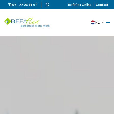
06 - 22 06 81 67
Befaflex Online
Contact
NL