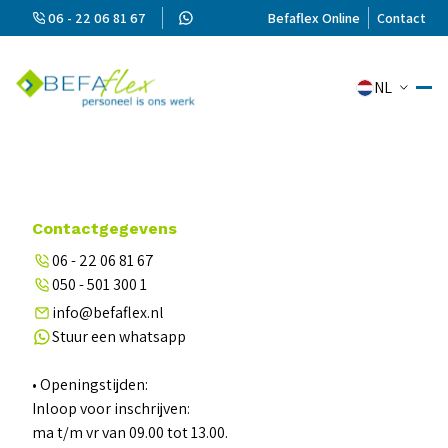
06 - 22 06 81 67
Befaflex Online
Contact
NL
Contactgegevens
06 - 22 06 81 67
050 - 501 300 1
info@befaflex.nl
Stuur een whatsapp
• Openingstijden:
Inloop voor inschrijven:
ma t/m vr van 09.00 tot 13.00.