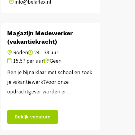
info@befaflex.nl
Magazijn Medewerker
(vakantiekracht)
Roden
24 - 38 uur
15,57 per uur
Geen
Ben je bijna klaar met school en zoek
je vakantiewerk?Voor onze
opdrachtgever worden er
vakantiekrachten gezocht die
beschikbaar zijn in de
Bekijk vacature
vakantieperiode! 𝐎𝐦𝐬𝐜𝐡𝐫𝐢𝐣𝐯𝐢𝐧𝐠:In
deze rol ben jij verantwoordelijk voor