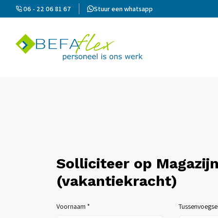
06 - 22 06 81 67
Stuur een whatsapp
Solliciteer op Magazi
(vakantiekracht)
Voornaam *
Tussenvoegse