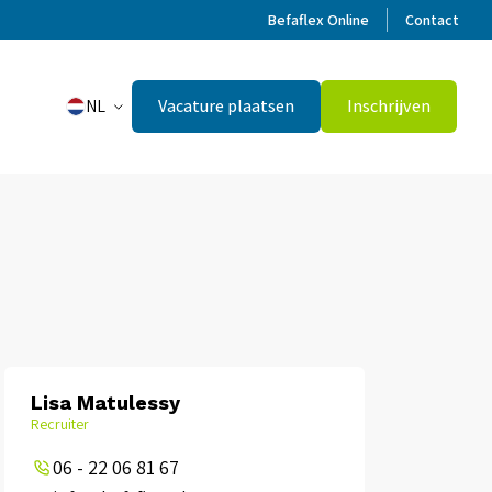
Befaflex Online
Contact
NL
Vacature plaatsen
Inschrijven
Lisa Matulessy
Recruiter
06 - 22 06 81 67