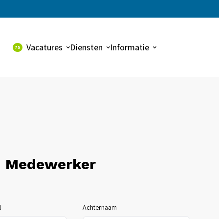
Vacatures
Diensten
Informatie
75
Alle vacatures
Uitzenden
Over ons
Dynalogic vacatures
Payroll
Contact
Detacheren
Werving & selectie
jn Medewerker
l
Achternaam