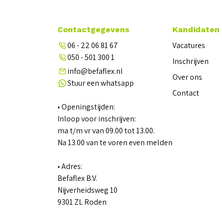
Contactgegevens
Kandidaten
06 - 22 06 81 67
Vacatures
050 - 501 300 1
Inschrijven
info@befaflex.nl
Over ons
Stuur een whatsapp
Contact
• Openingstijden:
Inloop voor inschrijven:
ma t/m vr van 09.00 tot 13.00.
Na 13.00 van te voren even melden
• Adres:
Befaflex B.V.
Nijverheidsweg 10
9301 ZL Roden