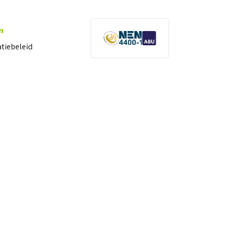
n
atiebeleid