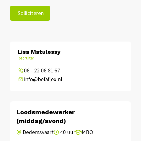
Solliciteren
Lisa Matulessy
Recruiter
06 - 22 06 81 67
info@befaflex.nl
Loodsmedewerker
(middag/avond)
Dedemsvaart
40 uur
MBO