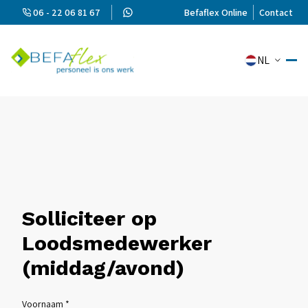
06 - 22 06 81 67
Befaflex Online
Contact
NL
Solliciteer op
Loodsmedewerker
(middag/avond)
Voornaam *