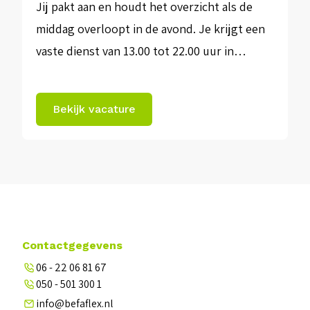
Jij pakt aan en houdt het overzicht als de
middag overloopt in de avond. Je krijgt een
vaste dienst van 13.00 tot 22.00 uur in
Dedemsvaart, met een EPT en heftruck
binnen handbereik en collega’s die je kent.
Bekijk vacature
Zo zorgen we samen dat alle goederen op
tijd gelost en op de juiste plek staan. Over
[…]
Contactgegevens
06 - 22 06 81 67
050 - 501 300 1
info@befaflex.nl