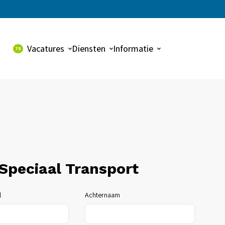
Vacatures
Diensten
Informatie
75
Alle vacatures
Uitzenden
Over ons
Dynalogic vacatures
Payroll
Contact
Detacheren
Werving & selectie
 Speciaal Transport
l
Achternaam