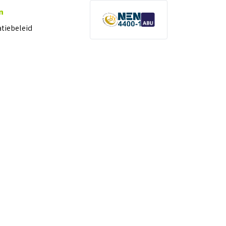
n
atiebeleid