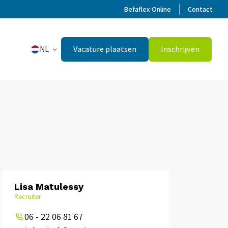
Befaflex Online
Contact
NL
Vacature plaatsen
Inschrijven
Lisa Matulessy
Recruiter
06 - 22 06 81 67