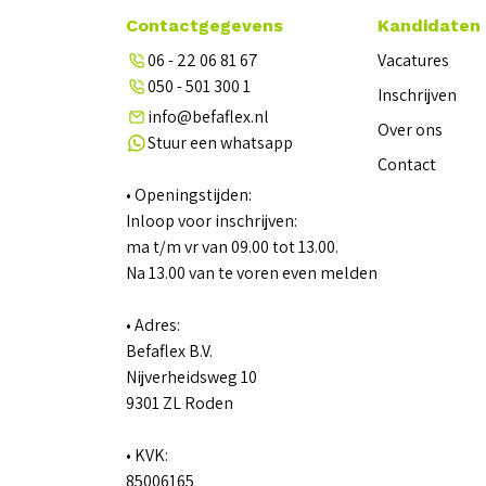
Contactgegevens
Kandidaten
06 - 22 06 81 67
Vacatures
050 - 501 300 1
Inschrijven
info@befaflex.nl
Over ons
Stuur een whatsapp
Contact
• Openingstijden:
Inloop voor inschrijven:
ma t/m vr van 09.00 tot 13.00.
Na 13.00 van te voren even melden
• Adres:
Befaflex B.V.
Nijverheidsweg 10
9301 ZL Roden
• KVK:
85006165