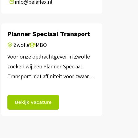
info@befaflex.nl
Planner Speciaal Transport
Zwolle
MBO
Voor onze opdrachtgever in Zwolle
zoeken wij een Planner Speciaal
Transport met affiniteit voor zwaar
transport. Jij neemt graag de regie
over complexe logistieke puzzels en
Bekijk vacature
kan goed schakelen tussen
chauffeurs, klanten en vergunning
instanties. Over het bedrijf:Onze
opdrachtgever is een logistiek