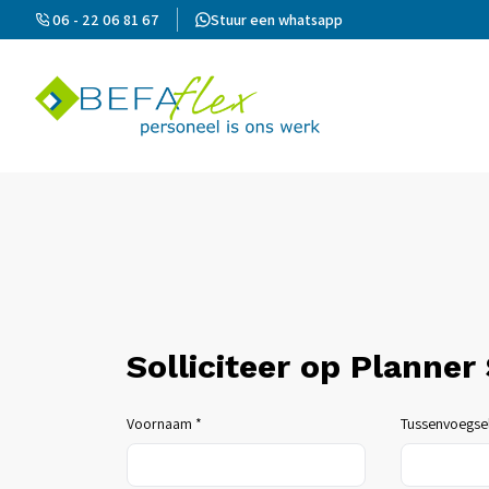
06 - 22 06 81 67
Stuur een whatsapp
Solliciteer op Planner
Voornaam *
Tussenvoegse