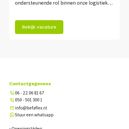
ondersteunende rol binnen onze logistieke
omgeving. Omschrijving:Als Junior
Technician bij onze opdrachtgever in Nuth
Bekijk vacature
werk je in een technische ondersteunende
rol binnen een logistieke omgeving.Je helpt
bij onderhoud, storingen en eenvoudige
reparaties aan installaties, apparatuur en
hulpmiddelen.Een ideale functie voor iemand
met […]
Contactgegevens
06 - 22 06 81 67
050 - 501 300 1
info@befaflex.nl
Stuur een whatsapp
• Openingstijden: