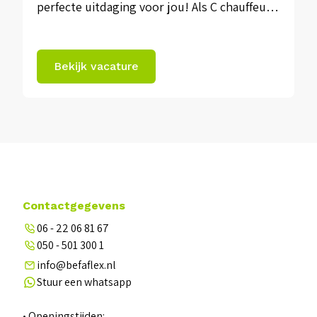
perfecte uitdaging voor jou! Als C chauffeur
bij onze opdrachtgever ben je een
onmisbare schakel in ons logistieke proces.
Bekijk vacature
Met jouw inzet zorg je ervoor dat onze
klanten altijd op tijd hun materialen
ontvangen. Geen dag is hetzelfde en […]
Contactgegevens
06 - 22 06 81 67
050 - 501 300 1
info@befaflex.nl
Stuur een whatsapp
• Openingstijden: