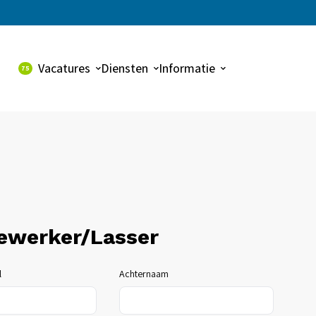
Vacatures
Diensten
Informatie
75
Alle vacatures
Uitzenden
Over ons
Dynalogic vacatures
Payroll
Contact
Detacheren
Werving & selectie
bewerker/Lasser
l
Achternaam