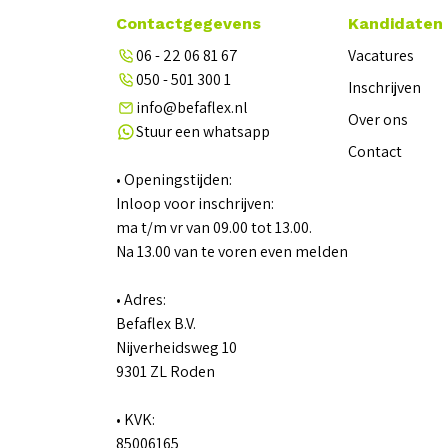
Contactgegevens
Kandidaten
06 - 22 06 81 67
Vacatures
050 - 501 300 1
Inschrijven
info@befaflex.nl
Over ons
Stuur een whatsapp
Contact
• Openingstijden:
Inloop voor inschrijven:
ma t/m vr van 09.00 tot 13.00.
Na 13.00 van te voren even melden
• Adres:
Befaflex B.V.
Nijverheidsweg 10
9301 ZL Roden
• KVK:
85006165