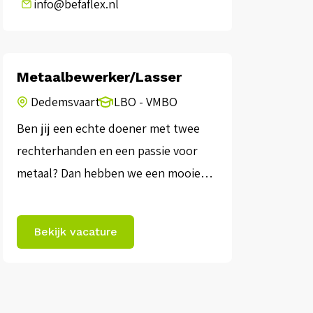
info@befaflex.nl
Metaalbewerker/Lasser
Dedemsvaart
LBO - VMBO
Ben jij een echte doener met twee
rechterhanden en een passie voor
metaal? Dan hebben we een mooie
uitdaging voor je! Bij onze
opdrachtgever zoeken we een
Bekijk vacature
Metaalbewerker/Lasser die houdt van
afwisseling en niet bang is om de
handen uit de mouwen te steken. In
onze informele en gezellige