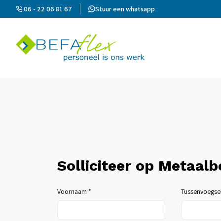
06 - 22 06 81 67
Stuur een whatsapp
Solliciteer op Metaal
Voornaam *
Tussenvoegse