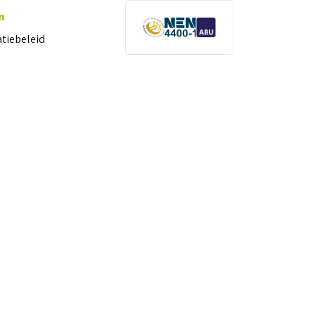
n
atiebeleid