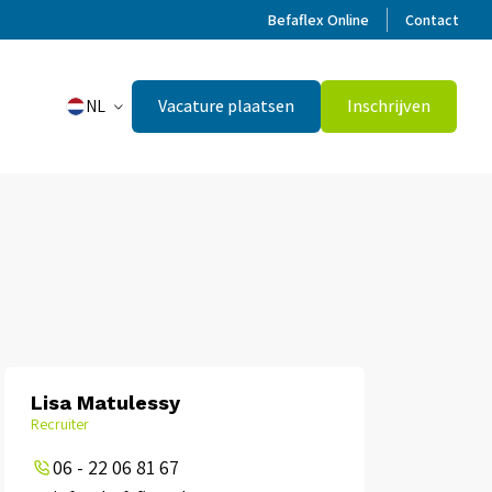
Befaflex Online
Contact
NL
Vacature plaatsen
Inschrijven
Lisa Matulessy
Recruiter
06 - 22 06 81 67