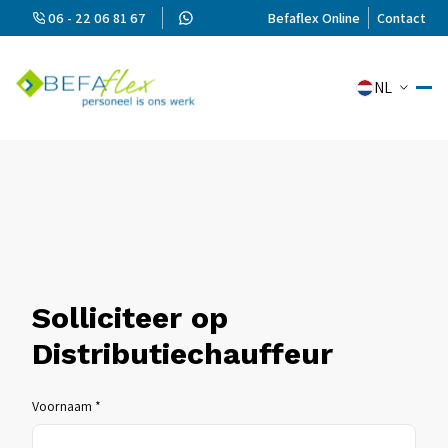
06 - 22 06 81 67
Befaflex Online
Contact
NL
Solliciteer op
Distributiechauffeur
Voornaam *