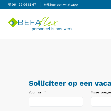
06 - 22 06 81 67
Stuur een whatsapp
Solliciteer op een vac
Voornaam *
Tussenvoegse