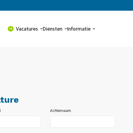
Vacatures
Diensten
Informatie
75
Alle vacatures
Uitzenden
Over ons
Dynalogic vacatures
Payroll
Contact
Detacheren
Werving & selectie
ature
l
Achternaam