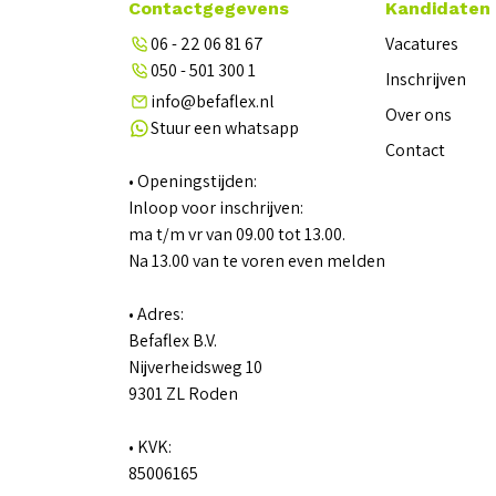
Contactgegevens
Kandidaten
06 - 22 06 81 67
Vacatures
050 - 501 300 1
Inschrijven
info@befaflex.nl
Over ons
Stuur een whatsapp
Contact
• Openingstijden:
Inloop voor inschrijven:
ma t/m vr van 09.00 tot 13.00.
Na 13.00 van te voren even melden
• Adres:
Befaflex B.V.
Nijverheidsweg 10
9301 ZL Roden
• KVK:
85006165