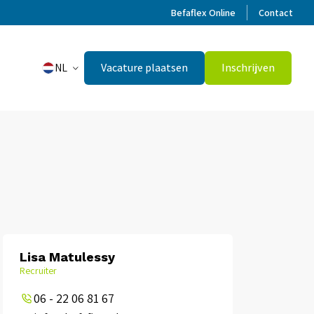
Befaflex Online
Contact
NL
Vacature plaatsen
Inschrijven
Lisa Matulessy
Recruiter
06 - 22 06 81 67