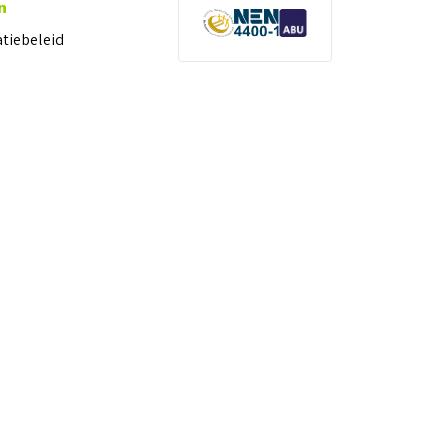
n
atiebeleid