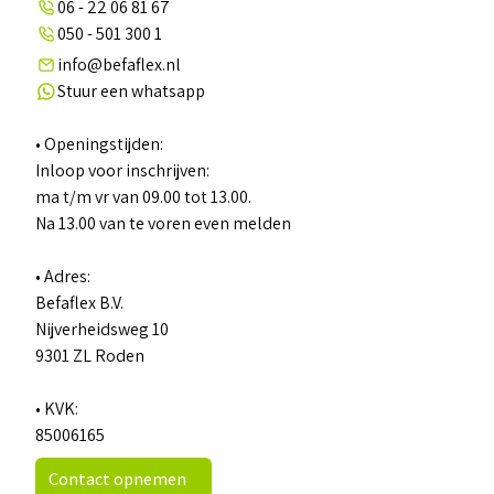
06 - 22 06 81 67
050 - 501 300 1
info@befaflex.nl
Stuur een whatsapp
• Openingstijden:
Inloop voor inschrijven:
ma t/m vr van 09.00 tot 13.00.
Na 13.00 van te voren even melden
• Adres:
Befaflex B.V.
Nijverheidsweg 10
9301 ZL Roden
• KVK:
85006165
Contact opnemen