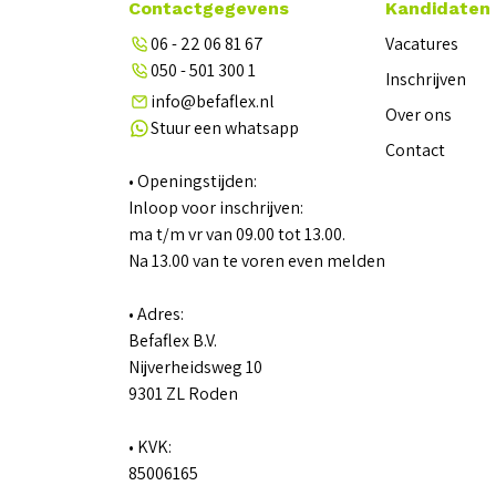
Contactgegevens
Kandidaten
06 - 22 06 81 67
Vacatures
050 - 501 300 1
Inschrijven
info@befaflex.nl
Over ons
Stuur een whatsapp
Contact
• Openingstijden:
Inloop voor inschrijven:
ma t/m vr van 09.00 tot 13.00.
Na 13.00 van te voren even melden
• Adres:
Befaflex B.V.
Nijverheidsweg 10
9301 ZL Roden
• KVK:
85006165