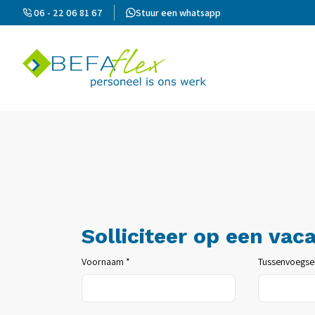
06 - 22 06 81 67
Stuur een whatsapp
Solliciteer op een vac
Voornaam *
Tussenvoegse