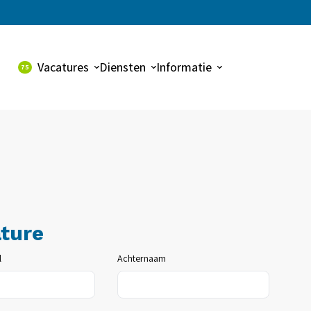
Vacatures
Diensten
Informatie
75
Alle vacatures
Uitzenden
Over ons
Dynalogic vacatures
Payroll
Contact
Detacheren
Werving & selectie
ature
l
Achternaam