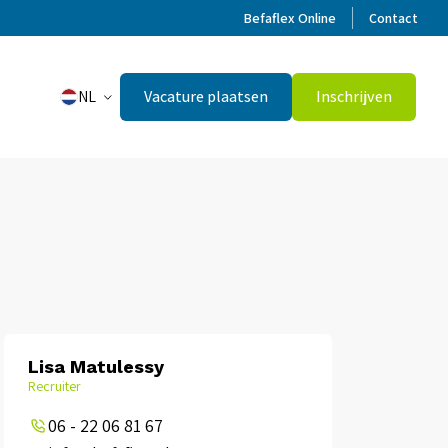
Befaflex Online
Contact
NL
Vacature plaatsen
Inschrijven
Lisa Matulessy
Recruiter
06 - 22 06 81 67