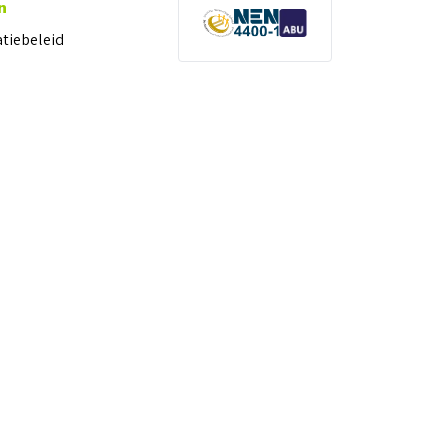
n
atiebeleid